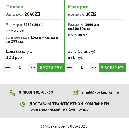
Полоса
Квадрат
20402П
10Д2
Артикул:
Артикул:
Размеры:
2930х20х4
Размеры:
3000мм,
кв.10х10мм
Вес:
2.2 кг
Вес:
2.38 кг
Примечание:
Цена указана
за 293 см
Цена (за штуку):
Цена (за штуку):
320
руб.
320
руб.
В КОРЗИНУ
В КОРЗИНУ
8 (800) 101-05-59
mail@kovkaprom.ru
ДОСТАВИМ ТРАНСПОРТНОЙ КОМПАНИЕЙ
Кузнечихинский п/у 1-й пр-д, 7
© "Ковкапром" 2006-2026.